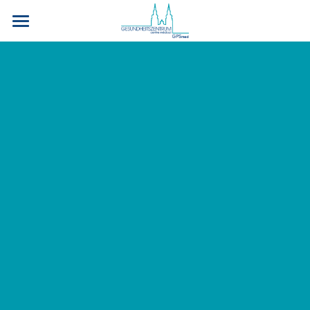
Bienvenue
Notre cabinet
Ordonnances & Références
Contact
| DE
PRENDRE RENDEZ-VOUS