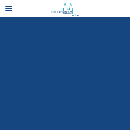
Bienvenue
Notre cabinet
Ordonnances & Références
Contact
| DE
PRENDRE RENDEZ-VOUS