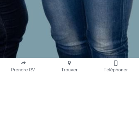
Prendre RV
Trouver
Téléphoner
Notre centre médical
Au service de votre santé
Que ce soit pour des 
questions
, des 
préoccupations
 ou des 
demandes de 
rendez-vous
, nous sommes à votre 
disposition. N’hésitez pas à nous contacter à 