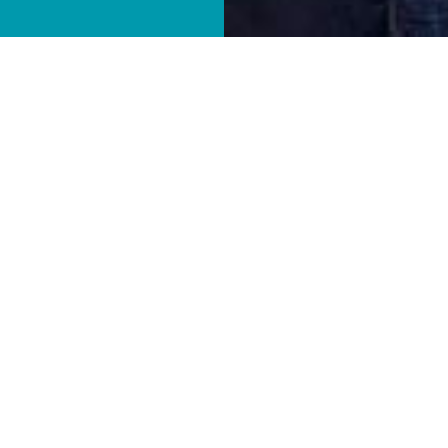
Le 
centre médical
 à 
spécialistes
 qui vous 
centre médical
médecin traitant
 rest
ur votre santé
vous accompagne perso