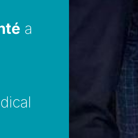
nté
 a 
ical 