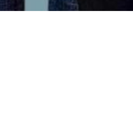
Eupen regroupe 
sept médecins 
offrent une prise en charge complète en 
médecine générale – de la prévention au traitement. Votre 
e votre 
interlocuteur de confiance
 et 
nnellement à travers le centre de santé.